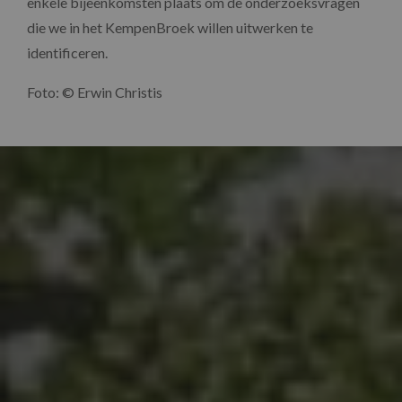
enkele bijeenkomsten plaats om de onderzoeksvragen
die we in het KempenBroek willen uitwerken te
identificeren.
Foto: © Erwin Christis