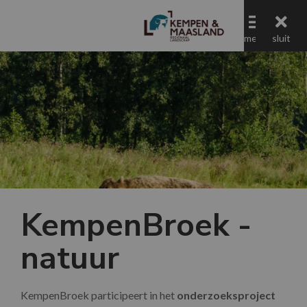
menu
menu
sluit
Regionaal Landschap Kempen en Maasland
Jaaroverzicht 2023
KempenBroek -
natuur
KempenBroek participeert in het
onderzoeksproject