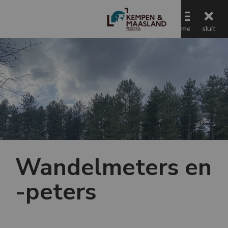
menu
menu
sluit
Regionaal Landschap Kempen en Maasland
Jaaroverzicht
Wandelmeters en
-peters